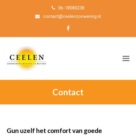
06-18080238
contact@ceelenzonwering.nl
Facebook
O
M
M
Contact
Gun uzelf het comfort van goede